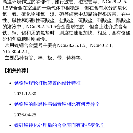
高温环境作业的零部件，如行波管、磁控管等。NCu28 -2. 5-
1.5型合金在室温的干燥气体中很稳定，但在含有水分的氧化
氮、氨、硫化物和氯、溴、碘等卤素中却腐蚀得很厉害。在中
性、碱性和弱酸性碳酸盐、盐酸盐、硫酸盐、硝酸盐、醋酸盐
的溶液中，NCu28-2. 5-1.5合金是耐蚀的；但当上述介质含有
铁、铜、锡和汞的氯盐时，则腐蚀速度加快。相反，含有铬酸
盐和葡萄糖时则减慢。
常用镍铜合金型号主要有NCu28.2.5.1.5、NCu40-2-1、
NCu30-4-2-1。
主要品种有管、棒、极、带、铸棒等。
【相关推荐】
铬锆铜焊轮打磨装置的设计特征
2021-12-30
铬锆铜的耐磨性与锡青铜相比有何差异？
2026-04-25
‌镍硅铜钝化处理后的合金表面有哪些变化？‌