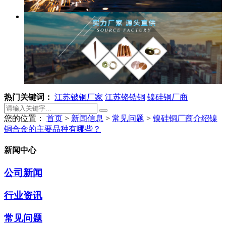
热门关键词：
江苏铍铜厂家
江苏铬锆铜
镍硅铜厂商
您的位置：
首页
>
新闻信息
>
常见问题
>
镍硅铜厂商介绍镍
铜合金的主要品种有哪些？
新闻中心
公司新闻
行业资讯
常见问题