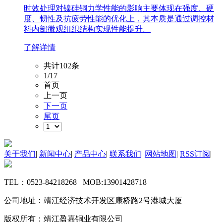
时效处理对镍硅铜力学性能的影响主要体现在强度、硬
度、韧性及抗疲劳性能的优化上，其本质是通过调控材
料内部微观组织结构实现性能提升。
了解详情
共计102条
1/17
首页
上一页
下一页
尾页
关于我们
|
新闻中心
|
产品中心
|
联系我们
|
网站地图
|
RSS订阅
|
TEL：0523-84218268 MOB:13901428718
公司地址：靖江经济技术开发区康桥路2号港城大厦
版权所有：靖江盈嘉铜业有限公司