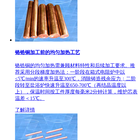
铬锆铜加工前的均匀加热工艺
铬锆铜的均匀加热需兼顾材料特性和后续加工要求。推
荐采用分段梯度加热法：一阶段在箱式电阻炉中以
≤5℃/min的速率升温至300℃，消除铸造残余应力；二阶
段转至盐浴炉快速升温至650-700℃（再结晶温度以
上），保温时间按工件厚度每毫米2分钟计算，维护芯表
温差＜15℃。
了解详情