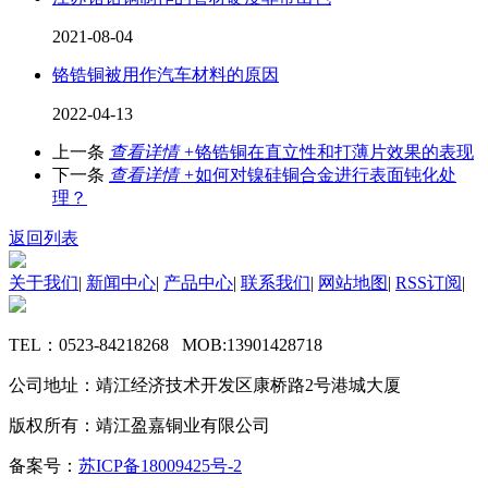
2021-08-04
铬锆铜被用作汽车材料的原因
2022-04-13
上一条
查看详情 +
铬锆铜在直立性和打薄片效果的表现
下一条
查看详情 +
如何对镍硅铜合金进行表面钝化处
理？
返回列表
关于我们
|
新闻中心
|
产品中心
|
联系我们
|
网站地图
|
RSS订阅
|
TEL：0523-84218268 MOB:13901428718
公司地址：靖江经济技术开发区康桥路2号港城大厦
版权所有：靖江盈嘉铜业有限公司
备案号：
苏ICP备18009425号-2