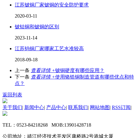
江苏铍铜厂家铍铜的安全防护要求
2020-03-11
铍钴铜和铍铜的区别
2023-11-14
江苏钨铜厂家哪家工艺水准较高
2018-09-18
上一条
查看详情 +
铍铜硬度有哪些应用？
下一条
查看详情 +
使用铬锆铜制造管道有哪些优点和特
点？
返回列表
关于我们
|
新闻中心
|
产品中心
|
联系我们
|
网站地图
|
RSS订阅
|
TEL：0523-84218268 MOB:13901428718
公司地址：靖江经济技术开发区康桥路2号港城大厦