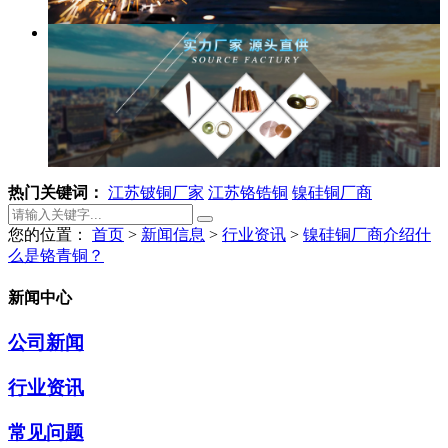
热门关键词：
江苏铍铜厂家
江苏铬锆铜
镍硅铜厂商
您的位置：
首页
>
新闻信息
>
行业资讯
>
镍硅铜厂商介绍什
么是铬青铜？
新闻中心
公司新闻
行业资讯
常见问题