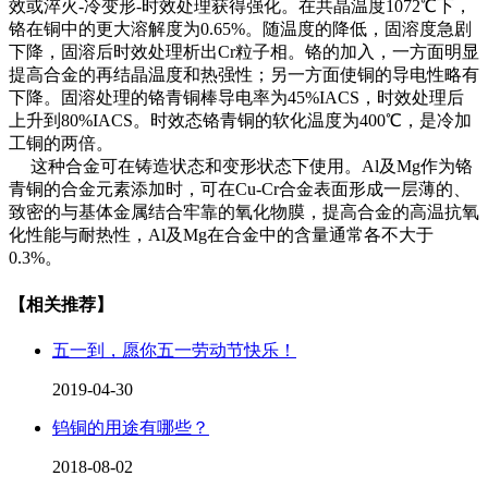
效或淬火-冷变形-时效处理获得强化。在共晶温度1072℃下，
铬在铜中的更大溶解度为0.65%。随温度的降低，固溶度急剧
下降，固溶后时效处理析出Cr粒子相。铬的加入，一方面明显
提高合金的再结晶温度和热强性；另一方面使铜的导电性略有
下降。固溶处理的铬青铜棒导电率为45%IACS，时效处理后
上升到80%IACS。时效态铬青铜的软化温度为400℃，是冷加
工铜的两倍。
这种合金可在铸造状态和变形状态下使用。Al及Mg作为铬
青铜的合金元素添加时，可在Cu-Cr合金表面形成一层薄的、
致密的与基体金属结合牢靠的氧化物膜，提高合金的高温抗氧
化性能与耐热性，Al及Mg在合金中的含量通常各不大于
0.3%。
【相关推荐】
五一到，愿你五一劳动节快乐！
2019-04-30
钨铜的用途有哪些？
2018-08-02