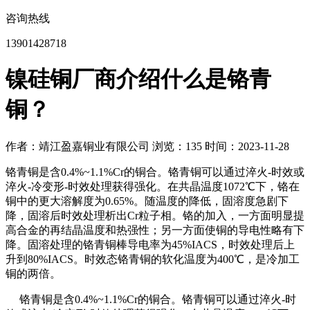
咨询热线
13901428718
镍硅铜厂商介绍什么是铬青
铜？
作者：靖江盈嘉铜业有限公司
浏览：135
时间：2023-11-28
铬青铜是含0.4%~1.1%Cr的铜合。铬青铜可以通过淬火-时效或
淬火-冷变形-时效处理获得强化。在共晶温度1072℃下，铬在
铜中的更大溶解度为0.65%。随温度的降低，固溶度急剧下
降，固溶后时效处理析出Cr粒子相。铬的加入，一方面明显提
高合金的再结晶温度和热强性；另一方面使铜的导电性略有下
降。固溶处理的铬青铜棒导电率为45%IACS，时效处理后上
升到80%IACS。时效态铬青铜的软化温度为400℃，是冷加工
铜的两倍。
铬青铜是含0.4%~1.1%Cr的铜合。铬青铜可以通过淬火-时