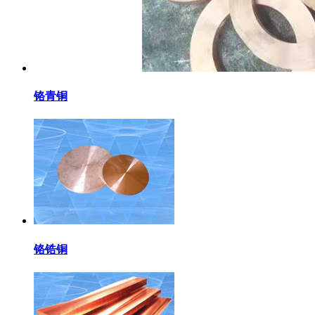
铬青铜
铬锆铜