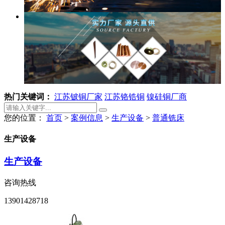
热门关键词：
江苏铍铜厂家
江苏铬锆铜
镍硅铜厂商
您的位置：
首页
>
案例信息
>
生产设备
>
普通铣床
生产设备
生产设备
咨询热线
13901428718